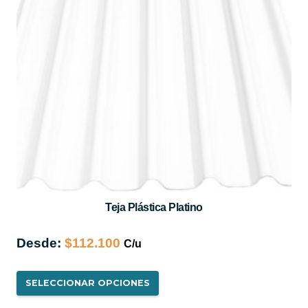
se
pueden
elegir
en
la
página
de
producto
Teja Plástica Platino
Desde:
$
112.100
Este
SELECCIONAR OPCIONES
producto