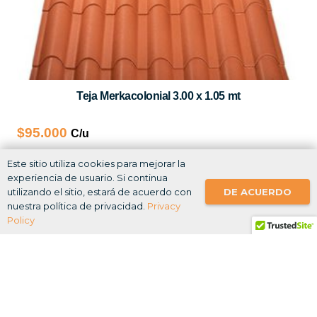
Teja Merkacolonial 3.00 x 1.05 mt
$
95.000
Este
Este sitio utiliza cookies para mejorar la
SELECCIONAR OPCIONES
experiencia de usuario. Si continua
producto
DE ACUERDO
utilizando el sitio, estará de acuerdo con
tiene
nuestra política de privacidad.
Privacy
múltiples
Policy
variantes.
Las
opciones
se