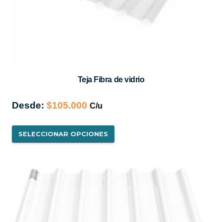
Teja Fibra de vidrio
Desde:
$
105.000
Este
SELECCIONAR OPCIONES
producto
tiene
múltiples
variantes.
Las
opciones